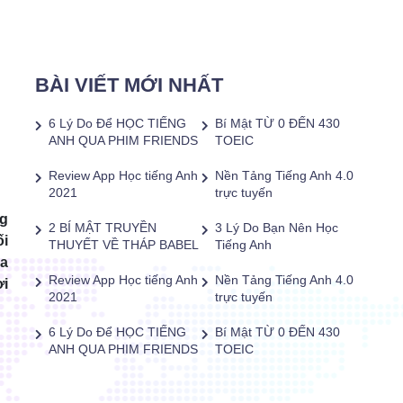
BÀI VIẾT MỚI NHẤT
6 Lý Do Để HỌC TIẾNG
Bí Mật TỪ 0 ĐẾN 430
ANH QUA PHIM FRIENDS
TOEIC
Review App Học tiếng Anh
Nền Tảng Tiếng Anh 4.0
2021
trực tuyến
ng
2 BÍ MẬT TRUYỀN
3 Lý Do Bạn Nên Học
ối
THUYẾT VỀ THÁP BABEL
Tiếng Anh
óa
Review App Học tiếng Anh
Nền Tảng Tiếng Anh 4.0
ơi
2021
trực tuyến
6 Lý Do Để HỌC TIẾNG
Bí Mật TỪ 0 ĐẾN 430
ANH QUA PHIM FRIENDS
TOEIC