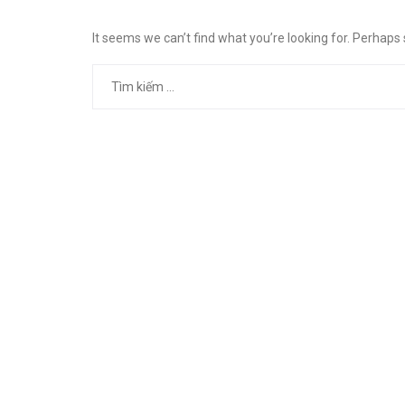
It seems we can’t find what you’re looking for. Perhaps
Tìm
kiếm
cho: