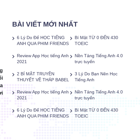
BÀI VIẾT MỚI NHẤT
6 Lý Do Để HỌC TIẾNG
Bí Mật TỪ 0 ĐẾN 430
ANH QUA PHIM FRIENDS
TOEIC
Review App Học tiếng Anh
Nền Tảng Tiếng Anh 4.0
2021
trực tuyến
ng
2 BÍ MẬT TRUYỀN
3 Lý Do Bạn Nên Học
ối
THUYẾT VỀ THÁP BABEL
Tiếng Anh
óa
Review App Học tiếng Anh
Nền Tảng Tiếng Anh 4.0
ơi
2021
trực tuyến
6 Lý Do Để HỌC TIẾNG
Bí Mật TỪ 0 ĐẾN 430
ANH QUA PHIM FRIENDS
TOEIC