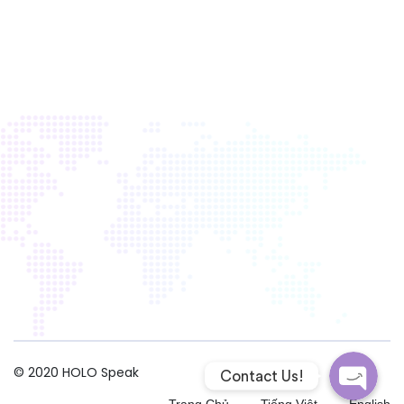
Poptin Pop
Facebook 
© 2020
HOLO Speak
Contact Us!