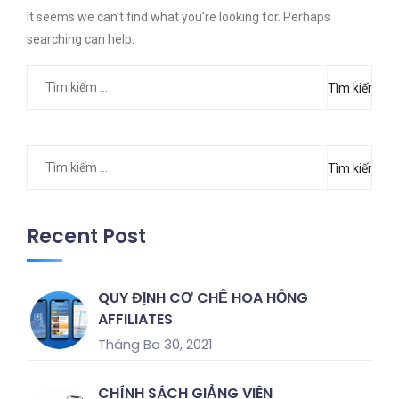
It seems we can’t find what you’re looking for. Perhaps
searching can help.
Tìm
kiếm
cho:
Tìm
kiếm
cho:
Recent Post
QUY ĐỊNH CƠ CHẾ HOA HỒNG
AFFILIATES
Tháng Ba 30, 2021
CHÍNH SÁCH GIẢNG VIÊN