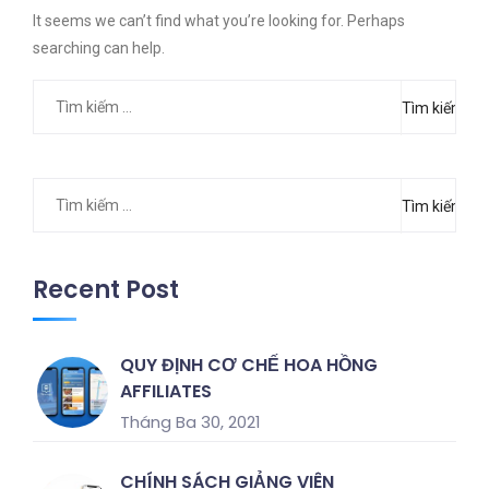
It seems we can’t find what you’re looking for. Perhaps
searching can help.
Tìm
kiếm
cho:
Tìm
kiếm
cho:
Recent Post
QUY ĐỊNH CƠ CHẾ HOA HỒNG
AFFILIATES
Tháng Ba 30, 2021
CHÍNH SÁCH GIẢNG VIÊN