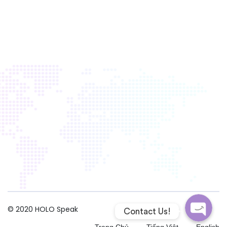
Poptin Pop
Facebook 
© 2020
HOLO Speak
Contact Us!