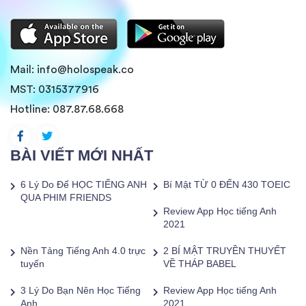
Mail:
info@holospeak.co
MST: 0315377916
Hotline:
087.87.68.668
BÀI VIẾT MỚI NHẤT
6 Lý Do Để HỌC TIẾNG ANH
Bí Mật TỪ 0 ĐẾN 430 TOEIC
QUA PHIM FRIENDS
Review App Học tiếng Anh
2021
Nền Tảng Tiếng Anh 4.0 trực
2 BÍ MẬT TRUYỀN THUYẾT
tuyến
VỀ THÁP BABEL
3 Lý Do Bạn Nên Học Tiếng
Review App Học tiếng Anh
Anh
2021